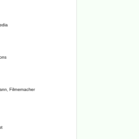
edia
ions
ann, Filmemacher
pt